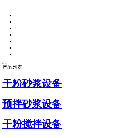
产品列表
干粉砂浆设备
预拌砂浆设备
干粉搅拌设备