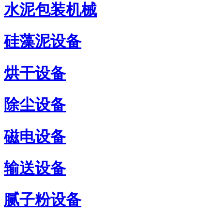
水泥包装机械
硅藻泥设备
烘干设备
除尘设备
磁电设备
输送设备
腻子粉设备