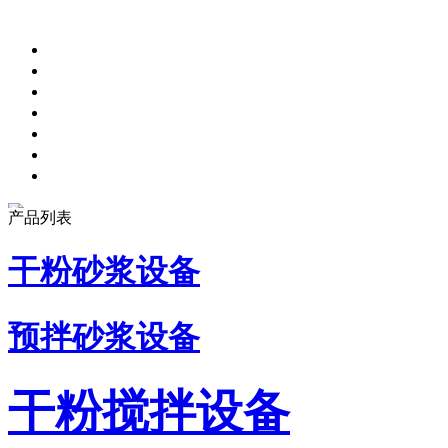
产品列表
干粉砂浆设备
预拌砂浆设备
干粉搅拌设备