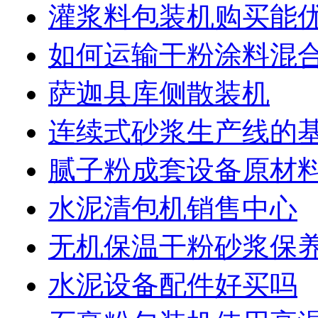
灌浆料包装机购买能
如何运输干粉涂料混
萨迦县库侧散装机
连续式砂浆生产线的
腻子粉成套设备原材
水泥清包机销售中心
无机保温干粉砂浆保
水泥设备配件好买吗