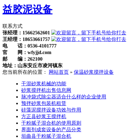
益胶泥设备
联系方式
张经理：15662562601
王经理：18653661757
电 话：
0536-4101777
官 网：
wfyjjd.com
邮 编：
262100
地址：山东安丘市凌河镇东
您当前所在的位置：
网站首页
»
保温砂浆搅拌设备
干混砂浆机械的功能
砂浆搅拌机出售信息网
脉冲袋式除尘器适合什么样的企业使用
预拌砂浆包装机租赁
硅藻泥搅拌设备功效与作用
方正县砂浆王搅拌机
干粉腻子混合机的使用原则
界面剂成套设备的产品分类
垣曲县干粉腻子混合机